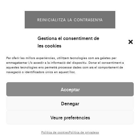
REINICIALITZA LA CONTRASENYA
Gestiona el consentiment de
les cookies
Termes i condicions
|
Enviaments i devolucions
|
Política de
Per oferir les millors experiències, utilitzem tecnologies com ara galetes per
privadesa
|
FAQ
|
Care
|
Contacte
|
Newsletter
emmagatzemar i/o accedir a la informació del dispositiu. Donar el consentiment a
aquestes tecnologies ens permetrà processar dades com ara el comportament de
navegació o identificadors únics en aquest lloc.
Acceptar
Denegar
Veure preferències
Política de cookies
Política de privadesa