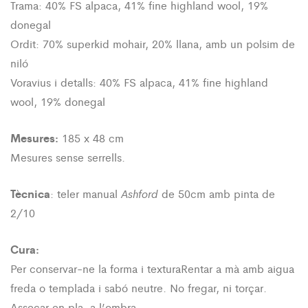
Trama:
40% FS alpaca, 41% fine highland wool, 19%
donegal
Ordit:
70% superkid mohair, 20% llana, amb un polsim de
niló
Voravius i detalls
: 40% FS alpaca, 41% fine highland
wool, 19% donegal
Mesures:
185 x 48 cm
Mesures sense serrells.
Tècnica
Ashford
: teler manual
de 50cm amb pinta de
2/10
Cura:
Per conservar-ne la forma i textura
Rentar a mà amb aigua
freda o templada i sabó neutre.
No fregar, ni torçar.
Assecar en pla, a l’ombra.