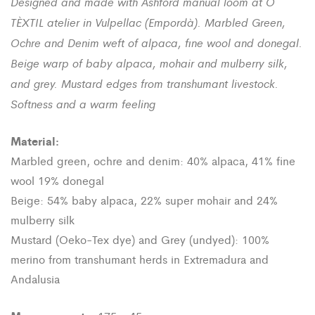
Designed and made with Ashford manual loom at O
TÈXTIL atelier in Vulpellac (Empordà)
. Marbled Green,
Ochre and Denim weft of alpaca, fine wool and donegal.
Beige warp of baby alpaca, mohair and mulberry silk,
and grey. Mustard
edges
​​from transhumant livestock.
Softness and a warm feeling
Material:
Marbled green, ochre and denim: 40% alpaca, 41% fine
wool 19% donegal
Beige: 54% baby alpaca, 22% super mohair and 24%
mulberry silk
Mustard (Oeko-Tex dye) and Grey (undyed): 100%
merino from transhumant herds in Extremadura and
Andalusia