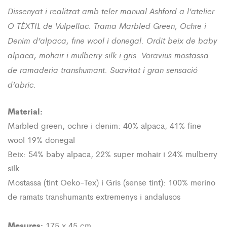
Dissenyat i realitzat amb teler manual Ashford a l’atelier
O TÈXTIL de Vulpellac. Trama Marbled Green, Ochre i
Denim d’alpaca, fine wool i donegal. Ordit beix de baby
alpaca, mohair i mulberry silk i gris. Voravius mostassa
de ramaderia transhumant. Suavitat i gran sensació
d’abric.
Material:
Marbled green, ochre i denim: 40% alpaca, 41% fine
wool 19% donegal
Beix: 54% baby alpaca, 22% super mohair i 24% mulberry
silk
Mostassa (tint Oeko-Tex) i Gris (sense tint): 100% merino
de ramats transhumants extremenys i andalusos
Mesures:
175 x 45 cm