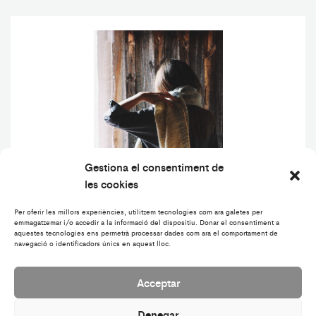
Gestiona el consentiment de
les cookies
Per oferir les millors experiències, utilitzem tecnologies com ara galetes per
emmagatzemar i/o accedir a la informació del dispositiu. Donar el consentiment a
LIQUEN - Écharpe
aquestes tecnologies ens permetrà processar dades com ara el comportament de
navegació o identificadors únics en aquest lloc.
Acceptar
Denegar