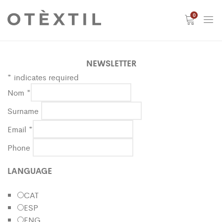
0
NEWSLETTER
*
indicates required
Nom
*
Surname
Email
*
Phone
LANGUAGE
CAT
ESP
ENG